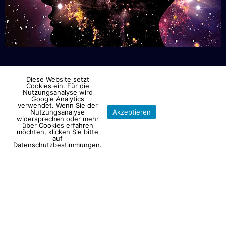
UNSERE BUSINESS
Diese Website setzt
Cookies ein. Für die
Nutzungsanalyse wird
HOTEL PARTNER
Google Analytics
verwendet. Wenn Sie der
Nutzungsanalyse
Akzeptieren
Datenschutzbestim
Shar
widersprechen oder mehr
Sie haben die Auswahl der absoluten
über Cookies erfahren
on
möchten, klicken Sie bitte
Shar
Spitzenklasse: Das Bürgenstock Resort in
auf
Face
Datenschutzbestimmungen.
on
der Schweiz am Vierwaldstätter See oder
Shar
Twitt
das hochgelegene Interalpen Hotel Tyrol in
on
What
Österreich aber auch das The Chedi in
Andermatt oder die Villa Honegg, alle
erfüllen die allerhöchsten Standards und